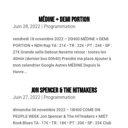
Panneau de gestion des cookies
MÉDINE + DEMI PORTION
Juin 28, 2022
|
Programmation
vendredi 18 novembre 2022 – 20H00 MÉDINE + DEMI
PORTION + NDH Rap TA : 21€ • TR : 22€ • PT : 24€ • SP :
27€ Grande salle Debout Navette retour : toutes les
40min (dernier bus 00h40) Prendre ma place Ajouter à
mon calendrier Google Autres MÉDINE Depuis le
Havre...
JON SPENCER & THE HITMAKERS
Juin 27, 2022
|
Programmation
dimanche 06 novembre 2022 – 18H00 COME ON
PEOPLE WEEK Jon Spencer & The HITmakers + MIËT
Rock Blues TA : 17€ • TR : 18€ • PT : 20€ • SP : 23€ Club