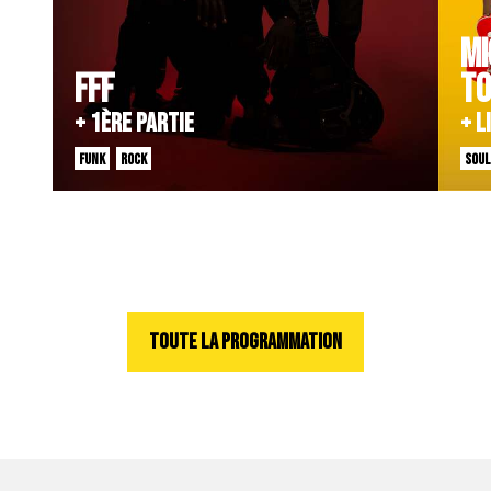
MI
FFF
TO
+ 1ère PARTIE
+ L
FUNK
ROCK
SOUL
TOUTE LA PROGRAMMATION