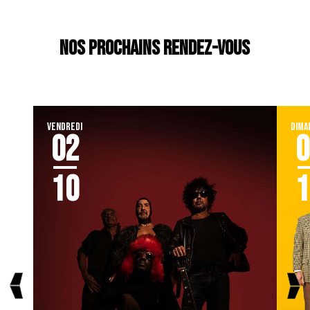
NOS PROCHAINS RENDEZ-VOUS
VENDREDI
DIMA
02
0
10
1