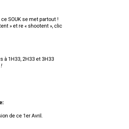
on ce SOUK se met partout !
ent » et re « shootent », clic
ours à 1H33, 2H33 et 3H33
 !
e:
on de ce 1er Avril.