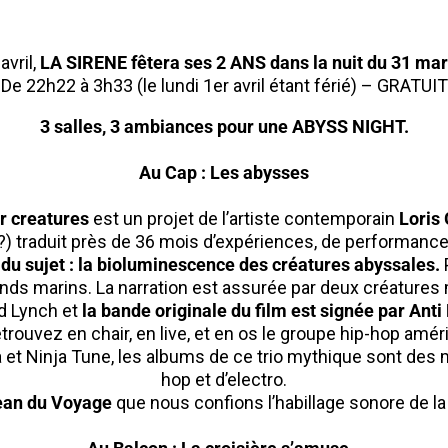
avril,
LA SIRENE fêtera ses 2 ANS dans la nuit du 31 mars
De 22h22 à 3h33 (le lundi 1er avril étant férié) – GRATUIT
3 salles, 3 ambiances pour une ABYSS NIGHT.
Au Cap : Les abysses
r creatures
est un projet de l’artiste contemporain
Loris
?) traduit près de 36 mois d’expériences, de performances 
u sujet : la bioluminescence des créatures abyssales.
 fonds marins. La narration est assurée par deux créatures
d Lynch et
la bande originale du film est signée par Ant
retrouvez en chair, en live, et en os le groupe hip-hop amé
 et Ninja Tune, les albums de ce trio mythique sont des
hop et d’electro.
ean du Voyage
que nous confions l’habillage sonore de la 