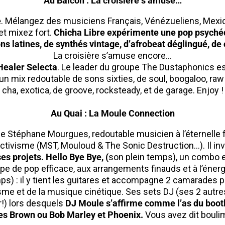
Au Balcon : La croisière s’amuse…
e
. Mélangez des musiciens Français, Vénézueliens, Mexi
et mixez fort.
Chicha Libre expérimente une pop psychéd
ons latines, de synthés vintage, d’afrobeat déglingué, de
La croisière s’amuse encore…
Healer Selecta
. Le leader du groupe The Dustaphonics es
un mix redoutable de sons sixties, de soul, boogaloo, ra
cha, exotica, de groove, rocksteady, et de garage. Enjoy !
Au Quai : La Moule Connection
 Stéphane Mourgues, redoutable musicien à l’éternelle f
ctivisme (MST, Mouloud & The Sonic Destruction…). Il inve
es projets. Hello Bye Bye, (
son plein temps), un combo e
pe de pop efficace, aux arrangements finauds et à l’énerg
ps) : il y tient les guitares et accompagne 2 camarades p
sme et de la musique cinétique. Ses sets DJ (ses 2 autre
r!) lors desquels
DJ Moule s’affirme comme l’as du boot
s Brown ou Bob Marley et Phoenix.
Vous avez dit boulim