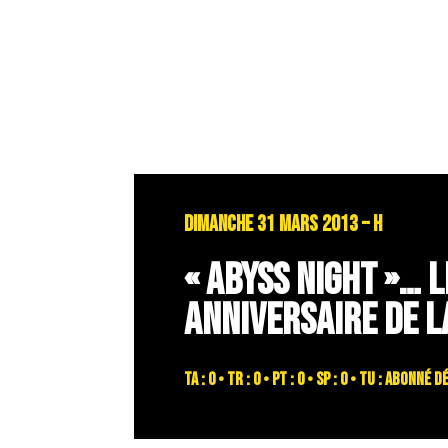
DIMANCHE 31 MARS 2013 – H
« ABYSS NIGHT »… 
ANNIVERSAIRE DE L
TA : 0 • TR : 0 • PT : 0 • SP : 0 • TU : abon