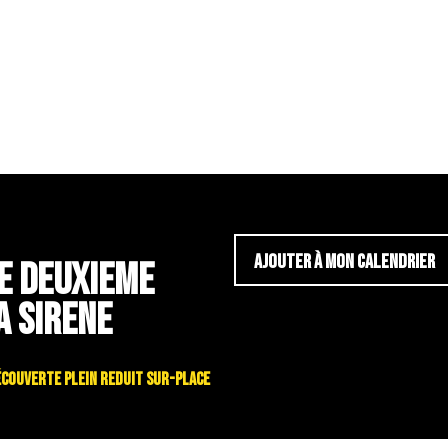
AJOUTER À MON CALENDRIER
LE DEUXIEME
A SIRENE
né découverte plein reduit sur-place