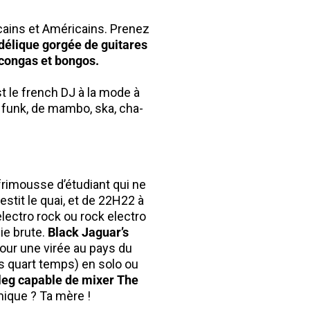
cains et Américains. Prenez
élique gorgée de guitares
 congas et bongos.
t le french DJ à la mode à
w funk, de mambo, ska, cha-
rimousse d’étudiant qui ne
stit le quai, et de 22H22 à
lectro rock ou rock electro
ie brute.
Black Jaguar’s
our une virée au pays du
s quart temps) en solo ou
leg capable de mixer The
ique ? Ta mère !