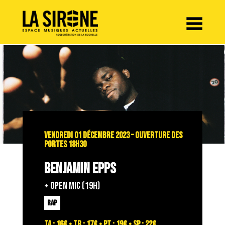
Panneau de gestion des cookies
VENDREDI 01 DÉCEMBRE 2023 – OUVERTURE DES
PORTES 18H30
BENJAMIN EPPS
+ OPEN MIC (19h)
RAP
TA : 16€ • TR : 17€ • PT : 19€ • SP : 22€