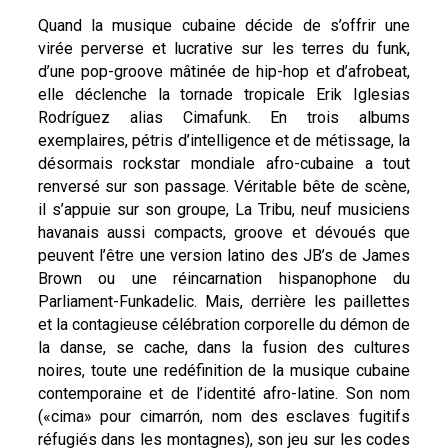
Quand la musique cubaine décide de s’offrir une
virée perverse et lucrative sur les terres du funk,
d’une pop-groove mâtinée de hip-hop et d’afrobeat,
elle déclenche la tornade tropicale Erik Iglesias
Rodríguez alias Cimafunk. En trois albums
exemplaires, pétris d’intelligence et de métissage, la
désormais rockstar mondiale afro-cubaine a tout
renversé sur son passage. Véritable bête de scène,
il s’appuie sur son groupe, La Tribu, neuf musiciens
havanais aussi compacts, groove et dévoués que
peuvent l’être une version latino des JB’s de James
Brown ou une réincarnation hispanophone du
Parliament-Funkadelic. Mais, derrière les paillettes
et la contagieuse célébration corporelle du démon de
la danse, se cache, dans la fusion des cultures
noires, toute une redéfinition de la musique cubaine
contemporaine et de l’identité afro-latine. Son nom
(«cima» pour cimarrón, nom des esclaves fugitifs
réfugiés dans les montagnes), son jeu sur les codes