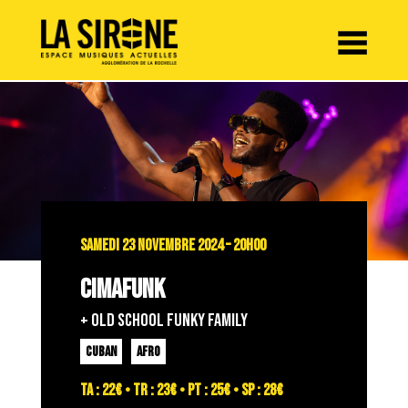
Panneau de gestion des cookies
SAMEDI 23 NOVEMBRE 2024 – 20H00
CIMAFUNK
+ OLD SCHOOL FUNKY FAMILY
CUBAN
AFRO
TA : 22€ • TR : 23€ • PT : 25€ • SP : 28€