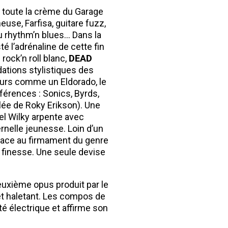
, toute la crème du Garage
euse, Farfisa, guitare fuzz,
ou rhythm’n blues… Dans la
 l’adrénaline de cette fin
 rock’n roll blanc,
DEAD
ndations stylistiques des
jours comme un Eldorado, le
férences : Sonics, Byrds,
lée de Roky Erikson). Une
el Wilky arpente avec
ernelle jeunesse. Loin d’un
place au firmament du genre
de finesse. Une seule devise
deuxième opus produit par le
 et haletant. Les compos de
é électrique et affirme son