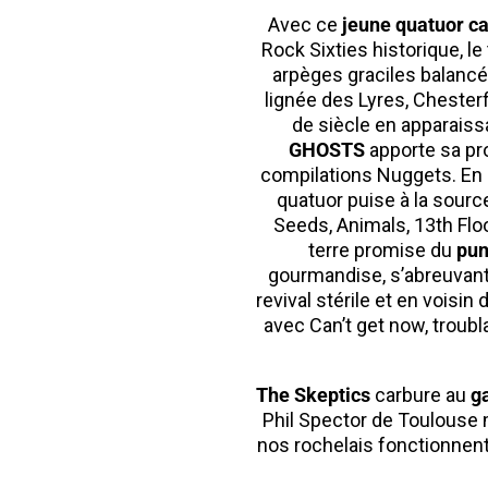
Avec ce
jeune quatuor c
Rock Sixties historique, le
arpèges graciles balance
lignée des Lyres, Chester
de siècle en apparaissa
GHOSTS
apporte sa pro
compilations Nuggets. En p
quatuor puise à la sourc
Seeds, Animals, 13th Floo
terre promise du
pun
gourmandise, s’abreuvant a
revival stérile et en voi
avec Can’t get now, troubla
The Skeptics
carbure au
ga
Phil Spector de Toulouse m
nos rochelais fonctionnent a