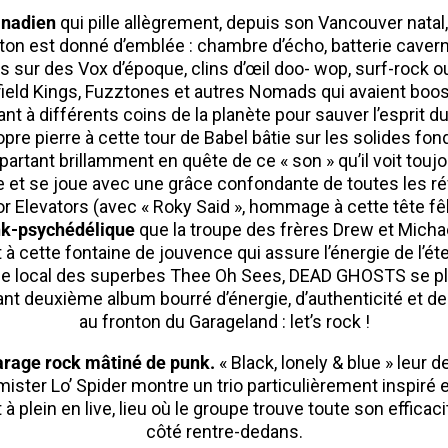
anadien
qui pille allègrement, depuis son Vancouver natal
 ton est donné d’emblée : chambre d’écho, batterie cavern
́s sur des Vox d’époque, clins d’œil doo- wop, surf-rock 
field Kings, Fuzztones et autres Nomads qui avaient boosté
nt à différents coins de la planète pour sauver l’esprit du
pre pierre à cette tour de Babel bâtie sur les solides fo
artant brillamment en quête de ce « son » qu’il voit tou
e et se joue avec une grâce confondante de toutes les ré
r Elevators (avec « Roky Said », hommage à cette tête fê
k-psychédélique
que la troupe des frères Drew et Micha
̀ cette fontaine de jouvence qui assure l’énergie de l’ét
sin de local des superbes Thee Oh Sees, DEAD GHOSTS se 
nt deuxième album bourré d’énergie, d’authenticité et 
au fronton du Garageland : let’s rock !
rage rock mâtiné de punk.
« Black, lonely & blue » leur 
ister Lo’ Spider montre un trio particulièrement inspiré
̀ plein en live, lieu où le groupe trouve toute son efficacit
côté rentre-dedans.