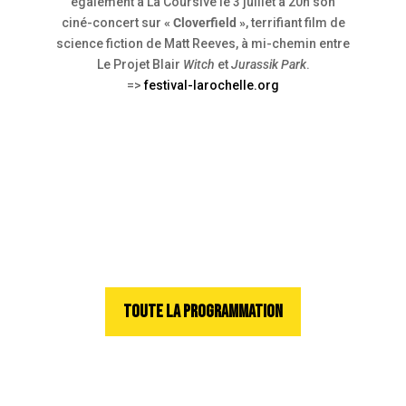
également à La Coursive le 3 juillet à 20h son
ciné-concert sur
« Cloverfield »
, terrifiant film de
science fiction de Matt Reeves, à mi-chemin entre
Le Projet Blair
Witch
et
Jurassik Park
.
=>
festival-larochelle.org
TOUTE LA PROGRAMMATION