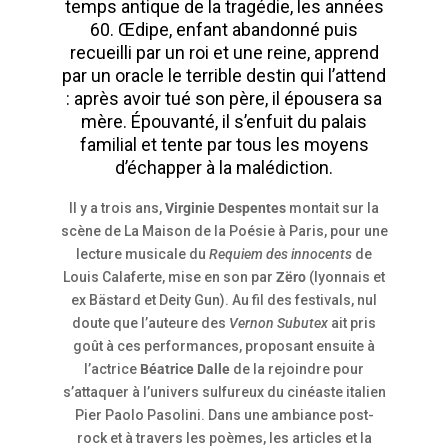
temps antique de la tragédie, les années
60. Œdipe, enfant abandonné puis
recueilli par un roi et une reine, apprend
par un oracle le terrible destin qui l’attend
: après avoir tué son père, il épousera sa
mère. Épouvanté, il s’enfuit du palais
familial et tente par tous les moyens
d’échapper à la malédiction.
Il y a trois ans,
Virginie Despentes
montait sur la
scène de La Maison de la Poésie à Paris, pour une
lecture musicale du
Requiem des innocents
de
Louis Calaferte, mise en son par
Zëro
(lyonnais et
ex Bästard et Deity Gun). Au fil des festivals, nul
doute que l’auteure des
Vernon Subutex
ait pris
goût à ces performances, proposant ensuite à
l’actrice
Béatrice Dalle
de la rejoindre pour
s’attaquer à l’univers sulfureux du cinéaste italien
Pier Paolo Pasolini. Dans une ambiance post-
rock et à travers les poèmes, les articles et la