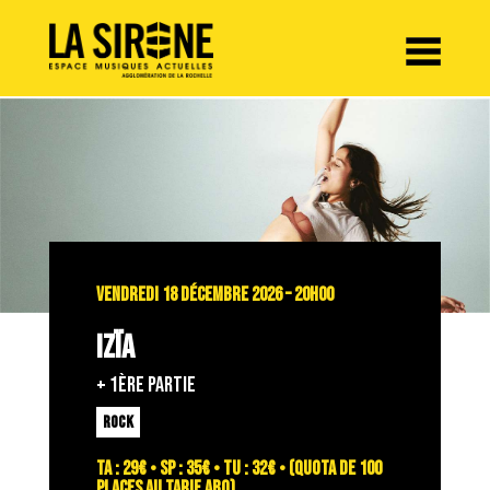
Panneau de gestion des cookies
VENDREDI 18 DÉCEMBRE 2026 – 20H00
IZÏA
+ 1ÈRE PARTIE
ROCK
TA : 29€ • SP : 35€ • TU : 32€ • (quota de 100
places au tarif abo)