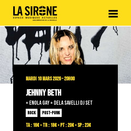
Panneau de gestion des cookies
MARDI 10 MARS 2026 – 20H00
JEHNNY BETH
+ ENOLA GAY + DELA SAVELLI DJ SET
ROCK
POST-PUNK
TA : 16€ • TR : 18€ • PT : 20€ • SP : 23€