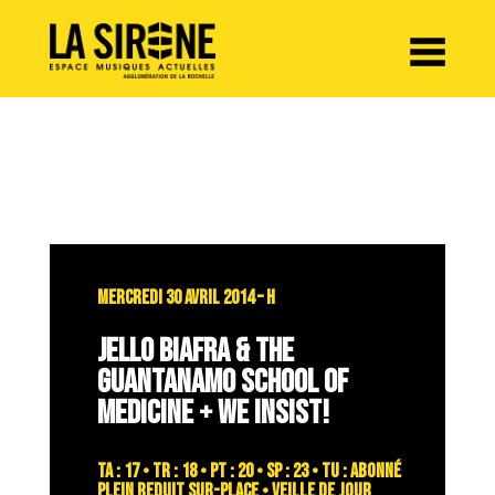
Panneau de gestion des cookies
MERCREDI 30 AVRIL 2014 – H
JELLO BIAFRA & THE
GUANTANAMO SCHOOL OF
MEDICINE + WE INSIST!
TA : 17 • TR : 18 • PT : 20 • SP : 23 • TU : abonné
plein reduit sur-place • VEILLE DE JOUR