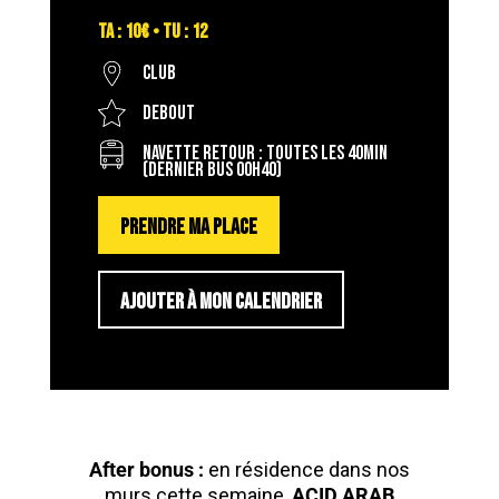
TA : 10€ • TU : 12
Club
Debout
Navette retour : toutes les 40min
(dernier bus 00h40)
PRENDRE MA PLACE
AJOUTER À MON CALENDRIER
After bonus :
en résidence dans nos
murs cette semaine,
ACID ARAB