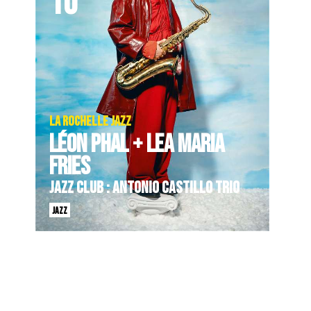
10
LA ROCHELLE JAZZ
LÉON PHAL + LEA MARIA
FRIES
JAZZ CLUB : ANTONIO CASTILLO TRIO
JAZZ