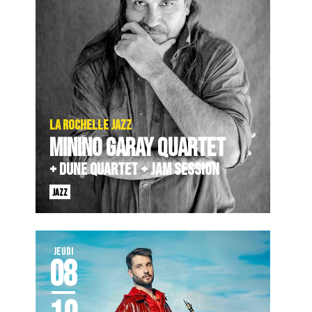
LA ROCHELLE JAZZ
MININO GARAY QUARTET
+ DUNE QUARTET + JAM SESSION
JAZZ
JEUDI
08