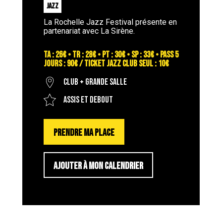
JAZZ
La Rochelle Jazz Festival présente en
partenariat avec La Sirène.
TA : 26€ • TR : 28€ • PT : 30€ • SP : 33€ • PASS 5
JOURS : 90€ / TICKET JAZZ CLUB SEUL : 10€
Club + Grande salle
Assis et debout
PRENDRE MA PLACE
AJOUTER À MON CALENDRIER