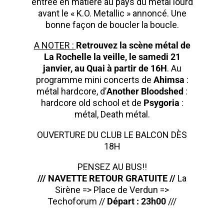
entrée en matière au pays du métal lourd
avant le « K.O. Metallic » annoncé. Une
bonne façon de boucler la boucle.
A NOTER :
Retrouvez la scène métal de
La Rochelle la veille, le samedi 21
janvier, au Quai à partir de 16H
. Au
programme mini concerts de
Ahimsa
:
métal hardcore, d’
Another Bloodshed
:
hardcore old school et de
Psygoria
:
métal, Death métal.
OUVERTURE DU CLUB LE BALCON DÈS
18H
PENSEZ AU BUS!!
/// NAVETTE RETOUR GRATUITE //
La
Sirène => Place de Verdun =>
Techoforum //
Départ : 23h00
///