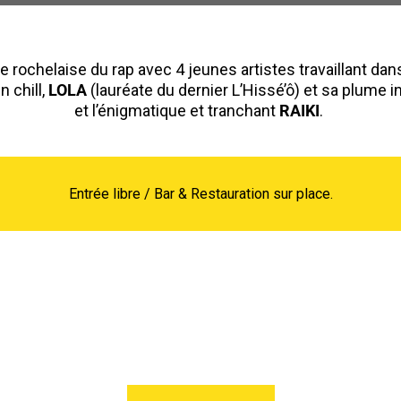
 rochelaise du rap avec 4 jeunes artistes travaillant dan
n chill,
LOLA
(lauréate du dernier L’Hissé’ô) et sa plume in
et l’énigmatique et tranchant
RAIKI
.
Entrée libre / Bar & Restauration sur place.