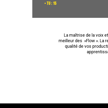
• TU : 15
La maîtrise de la voix 
meilleur des »Flow ». La r
qualité de vos product
apprentiss