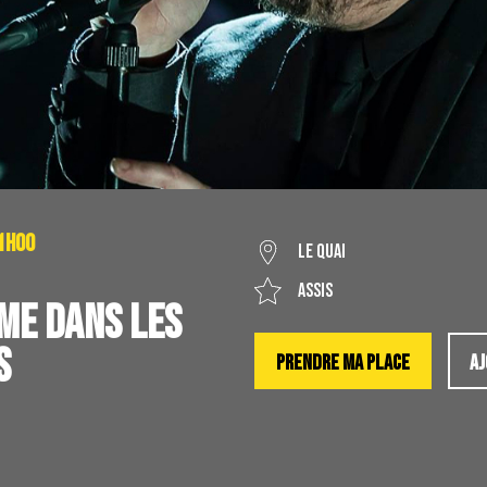
21H00
LE QUAI
Assis
HME DANS LES
S
PRENDRE MA PLACE
AJ