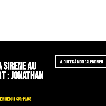
AJOUTER À MON CALENDRIER
A SIRENE AU
T : JONATHAN
é plein reduit sur-place