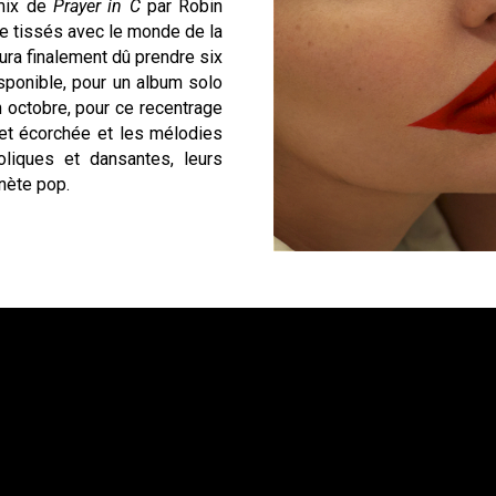
emix de
Prayer in C
par Robin
ine tissés avec le monde de la
ura finalement dû prendre six
ponible, pour un album solo
n octobre, pour ce recentrage
l et écorchée et les mélodies
oliques et dansantes, leurs
anète pop.