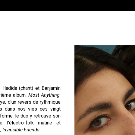
i Hadida (chant) et Benjamin
trième album,
Most Anything
.
ye, d’un revers de rythmique
tes dans nos vies ces vingt
forme, le duo y retrouve son
e l’électro-folk mutine et
m,
Invincible Friends
.