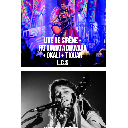
LIVE DE SIRÈNE –
FATOUMATA DIAWARA
+ OKALI + TIOUAN
L.C.S