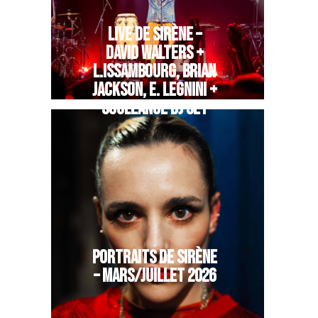
LIVE DE SIRÈNE –
DAVID WALTERS +
L.ISSAMBOURG, BRIAN
JACKSON, E. LEGNINI +
SOULEANCE DJ SET
PORTRAITS DE SIRÈNE
– MARS/JUILLET 2026