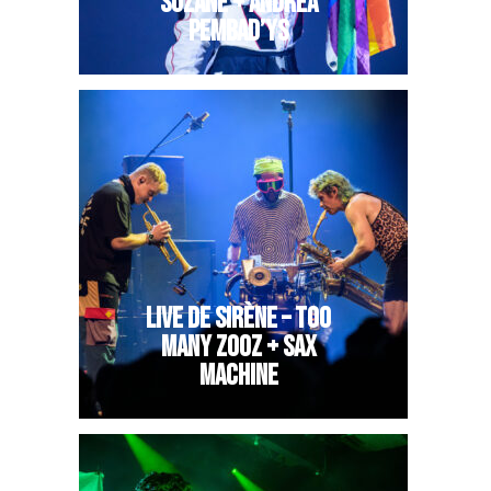
SUZANE + ANDREA
PEMBAD’YS
LIVE DE SIRÈNE – TOO
MANY ZOOZ + SAX
MACHINE