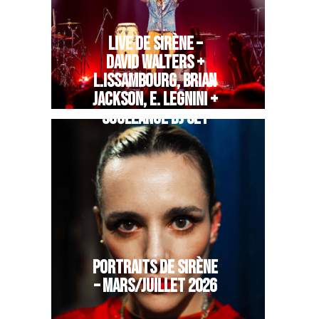
LIVE DE SIRÈNE –
DAVID WALTERS +
L.ISSAMBOURG, BRIAN
JACKSON, E. LEGNINI +
SOULEANCE DJ SET
PORTRAITS DE SIRÈNE
– MARS/JUILLET 2026