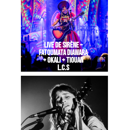
LIVE DE SIRÈNE –
FATOUMATA DIAWARA
+ OKALI + TIOUAN
L.C.S