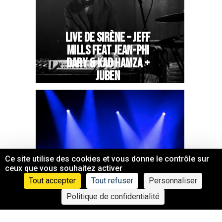
LIVE DE SIRÈNE – JEFF
MILLS FEAT JEAN-PHI
DARY & KAD HAMZA +
JUBEN
Ce site utilise des cookies et vous donne le contrôle sur
ceux que vous souhaitez activer
Tout accepter
Tout refuser
Personnaliser
LIVE DE SIRÈNE –
Politique de confidentialité
EMILE LONDONIEN +
PHOTONS + MOTTOM