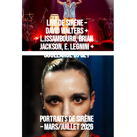
LIVE DE SIRÈNE –
DAVID WALTERS +
L.ISSAMBOURG, BRIAN
JACKSON, E. LEGNINI +
SOULEANCE DJ SET
PORTRAITS DE SIRÈNE
– MARS/JUILLET 2026