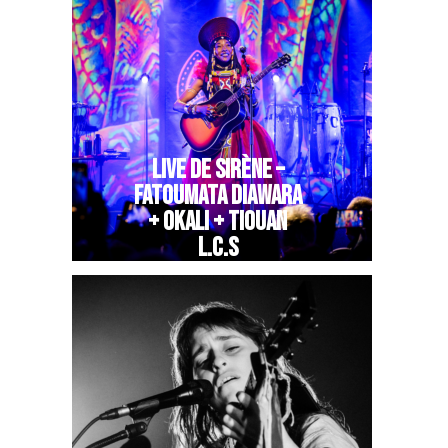
LIVE DE SIRÈNE –
FATOUMATA DIAWARA
+ OKALI + TIOUAN
L.C.S