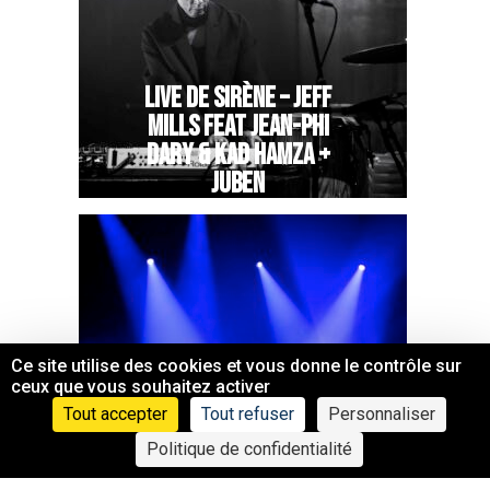
LIVE DE SIRÈNE – JEFF
MILLS FEAT JEAN-PHI
DARY & KAD HAMZA +
JUBEN
Ce site utilise des cookies et vous donne le contrôle sur
ceux que vous souhaitez activer
Tout accepter
Tout refuser
Personnaliser
LIVE DE SIRÈNE –
Politique de confidentialité
EMILE LONDONIEN +