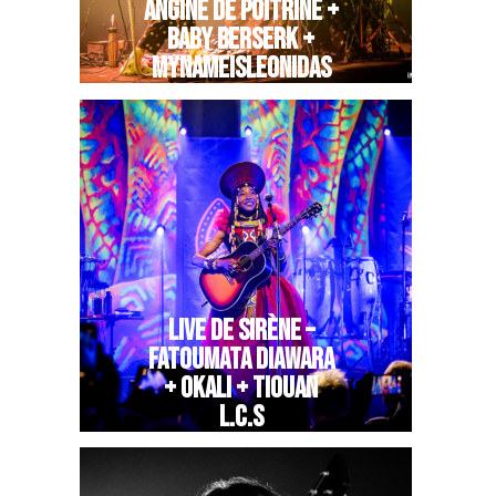
ANGINE DE POITRINE +
BABY BERSERK +
MYNAMEISLEONIDAS
LIVE DE SIRÈNE –
FATOUMATA DIAWARA
+ OKALI + TIOUAN
L.C.S