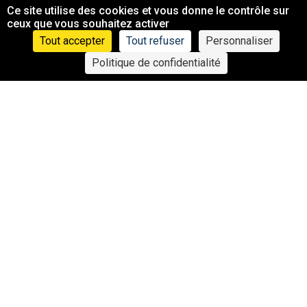
Ce site utilise des cookies et vous donne le contrôle sur
ceux que vous souhaitez activer
Tout accepter
Tout refuser
Personnaliser
LIVE DE SIRÈNE –
Politique de confidentialité
EMILE LONDONIEN +
PHOTONS + MOTTOM
LIVE DE SIRÈNE –
SANTA CLUB :