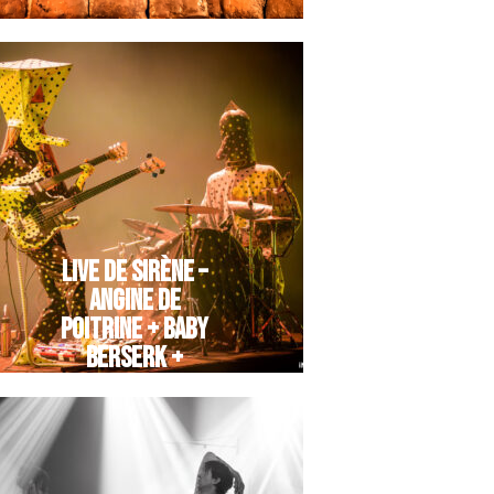
LIVE DE SIRÈNE –
ANGINE DE
POITRINE + BABY
BERSERK +
MYNAMEISLEONIDAS