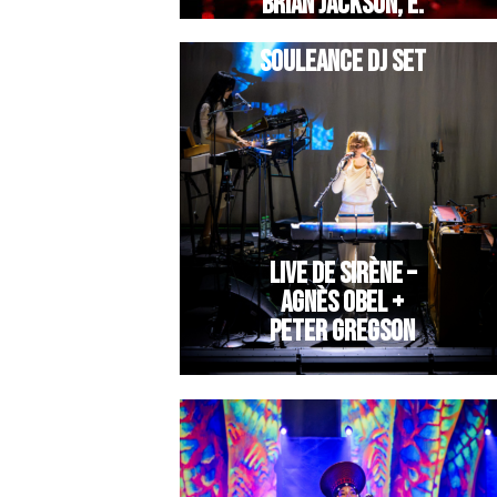
BRIAN JACKSON, E.
LEGNINI +
SOULEANCE DJ SET
LIVE DE SIRÈNE –
AGNÈS OBEL +
PETER GREGSON