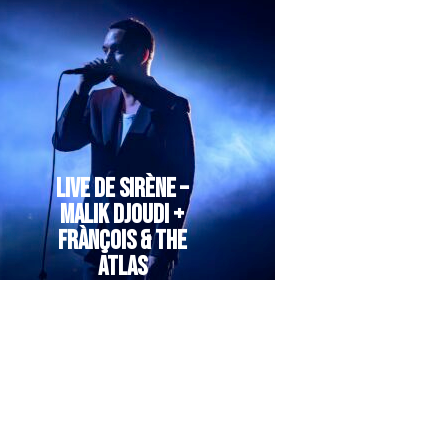
LIVE DE SIRÈNE –
MALIK DJOUDI +
FRÀNÇOIS & THE
ATLAS
MOUNTAINS…