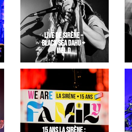
LIVE DE SIRÈNE –
BLACK SEA DAHU +
MEL D
15 ANS LA SIRÈNE :