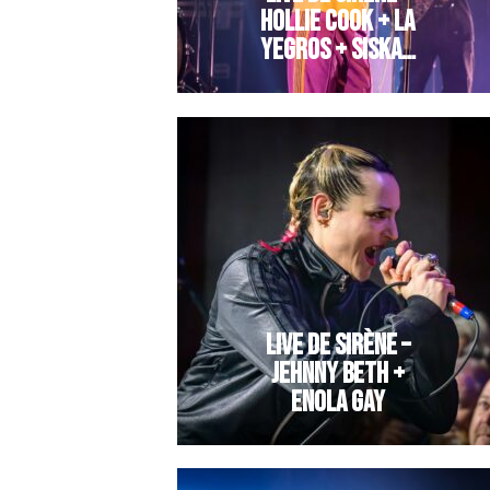
HOLLIE COOK + LA
YEGROS + SISKA…
LIVE DE SIRÈNE –
JEHNNY BETH +
ENOLA GAY