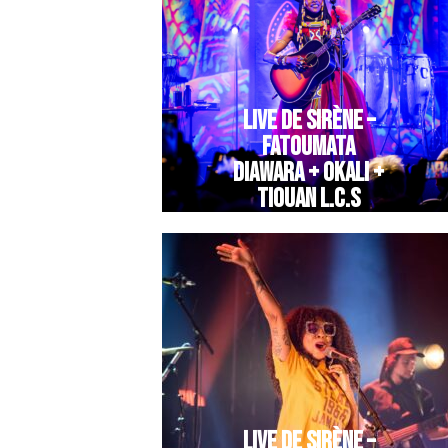
LIVE DE SIRÈNE –
FATOUMATA
DIAWARA + OKALI +
TIOUAN L.C.S
LIVE DE SIRÈNE –