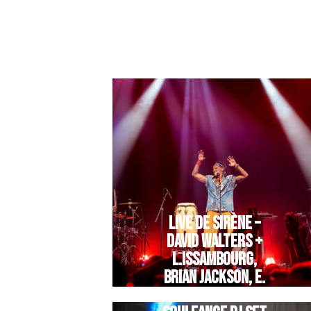
LIVE DE SIRÈNE –
DAVID WALTERS +
L.ISSAMBOURG,
BRIAN JACKSON, E.
LEGNINI +