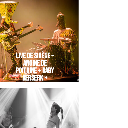
LIVE DE SIRÈNE –
ANGINE DE
POITRINE + BABY
BERSERK +
MYNAMEISLEONIDAS