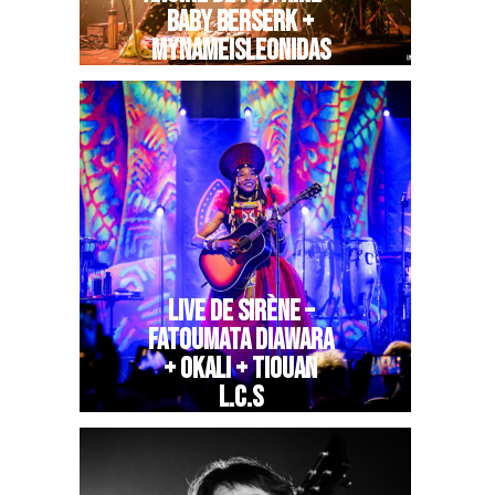
BABY BERSERK +
MYNAMEISLEONIDAS
LIVE DE SIRÈNE –
FATOUMATA DIAWARA
+ OKALI + TIOUAN
L.C.S