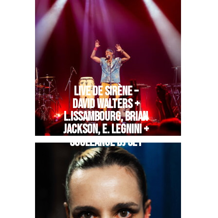
LIVE DE SIRÈNE –
DAVID WALTERS +
L.ISSAMBOURG, BRIAN
JACKSON, E. LEGNINI +
SOULEANCE DJ SET