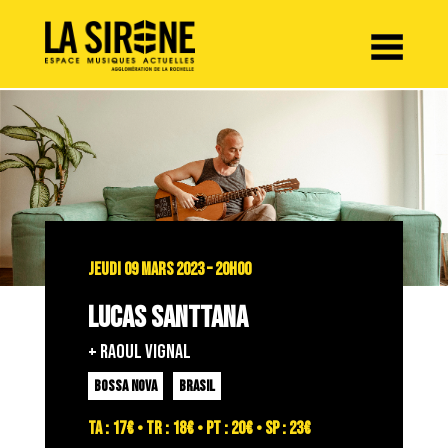
Panneau de gestion des cookies
JEUDI 09 MARS 2023 – 20H00
LUCAS SANTTANA
+ Raoul Vignal
BOSSA NOVA
BRASIL
TA : 17€ • TR : 18€ • PT : 20€ • SP : 23€