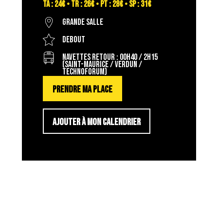
TA : 24€ • TR : 26€ • PT : 28€ • SP : 31€
Grande salle
Debout
Navettes Retour : 00H40 / 2H15
(Saint-Maurice / Verdun /
Technoforum)
PRENDRE MA PLACE
AJOUTER À MON CALENDRIER