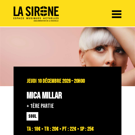
Panneau de gestion des cookies
JEUDI 10 DÉCEMBRE 2026 – 20H00
MICA MILLAR
+ 1ÈRE PARTIE
SOUL
TA : 18€ • TR : 20€ • PT : 22€ • SP : 25€