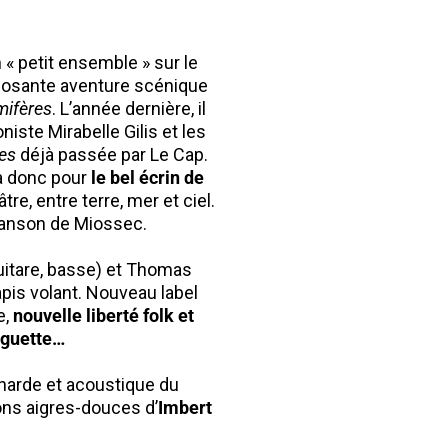
 « petit ensemble » sur le
imposante aventure scénique
fères
. L’année dernière, il
niste Mirabelle Gilis et les
es
déjà passée par Le Cap.
ra donc pour
le bel écrin de
tre, entre terre, mer et ciel.
hanson de Miossec.
guitare, basse) et Thomas
apis volant. Nouveau label
e,
nouvelle liberté folk et
nguette…
acharde et acoustique du
ons aigres-douces d’
Imbert