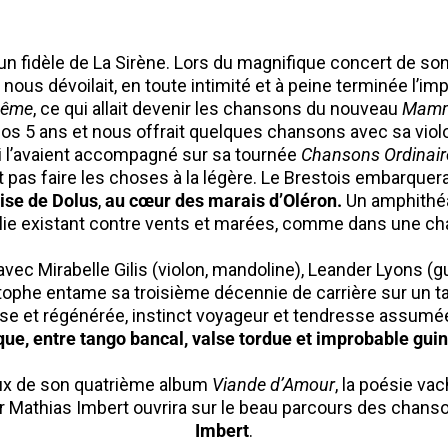
un fidèle de La Sirène. Lors du magnifique concert de son
 nous dévoilait, en toute intimité et à peine terminée l’
même
, ce qui allait devenir les chansons du nouveau
Mammi
 nos 5 ans et nous offrait quelques chansons avec sa violo
 l’avaient accompagné sur sa tournée
Chansons Ordinair
 pas faire les choses à la légère. Le Brestois embarque
oise de Dolus
,
au cœur des marais d’Oléron.
Un amphithéâ
lie existant contre vents et marées, comme dans une c
avec Mirabelle Gilis (violon, mandoline), Leander Lyons (
stophe entame sa troisième décennie de carrière sur un t
se et régénérée, instinct voyageur et tendresse assumé
que, entre tango bancal, valse tordue et improbable gui
neux de son quatrième album
Viande d’Amour
, la poésie v
r Mathias Imbert ouvrira sur le beau parcours des chans
Imbert
.