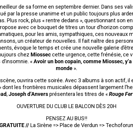
meilleur de sa forme en septembre dernier. Dans ses val
lué par la presse unanime et un public toujours plus arde
s. Plus rock, plus « rentre dedans », questionnant son 
ropose avec ce bouquet de titres un tour d’horizon comp
ramatiques, pour les amis, sympathiques, ces nouveaux 
nsons, un créateur de nouvelles. Il fait naître des personn
ents, évoque le temps et crée une nouvelle galerie d’êtres
 toujours chez
Miossec
cette urgence, cette frénésie, ce v
 d’insomnie. «
Avoir un bon copain, comme Miossec, y’a 
monde
».
 scène, ouvrira cette soirée. Avec 3 albums à son actif, il
» dont les frontières musicales dépassent largement l’h
ead
,
Joseph d’Anvers
présentera les titres de «
Rouge Fer
OUVERTURE DU CLUB LE BALCON DÈS 20H
PENSEZ AU BUS!!
GRATUITE //
La Sirène => Place de Verdun => Techoforu