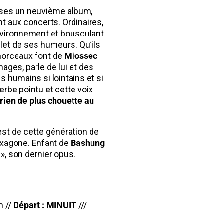
ises un neuvième album,
nt aux concerts. Ordinaires,
environnement et bousculant
let de ses humeurs. Qu’ils
morceaux font de
Miossec
ages, parle de lui et des
 humains si lointains et si
erbe pointu et cette voix
rien de plus chouette au
 est de cette génération de
exagone. Enfant de
Bashung
», son dernier opus.
m //
Départ : MINUIT
///