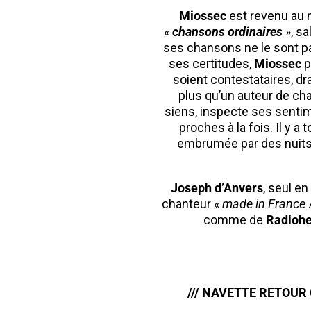
Miossec
est revenu au 
«
chansons ordinaires
», sa
ses chansons ne le sont pa
ses certitudes,
Miossec
p
soient contestataires, d
plus qu’un auteur de cha
siens, inspecte ses sentim
proches à la fois. Il y a
embrumée par des nuits
Joseph d’Anvers
, seul en
chanteur «
made in France
comme de
Radioh
/// NAVETTE RETOUR 