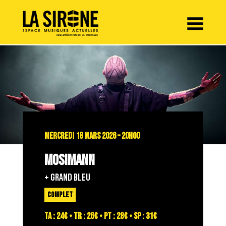
Panneau de gestion des cookies
MERCREDI 18 MARS 2026 – 20H00
MOSIMANN
+ GRAND BLEU
COMPLET
TA : 24€ • TR : 26€ • PT : 28€ • SP : 31€