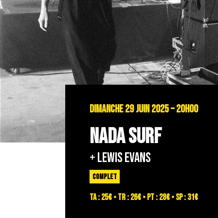
DIMANCHE 29 JUIN 2025 – 20H00
NADA SURF
+ LEWIS EVANS
COMPLET
TA : 25€ • TR : 26€ • PT : 28€ • SP : 31€