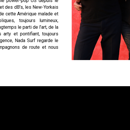
die power-pop US depuis le
 et des dB’s, les New-Yorkais
 de cette Amérique malade et
iques, toujours lumineux,
gtemps le parti de l’art, de la
arty et pontifiant, toujours
gence, Nada Surf regarde le
mpagnons de route et nous