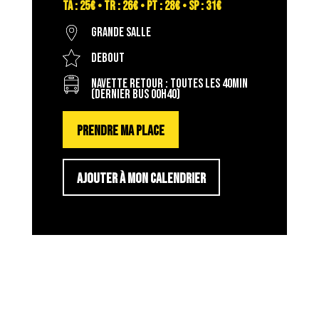
TA : 25€ • TR : 26€ • PT : 28€ • SP : 31€
Grande salle
Debout
Navette retour : toutes les 40min
(dernier bus 00h40)
PRENDRE MA PLACE
AJOUTER À MON CALENDRIER