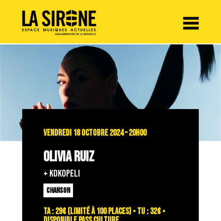
Panneau de gestion des cookies
VENDREDI 18 OCTOBRE 2024 – 20H00
OLIVIA RUIZ
+ KOKOPELI
CHANSON
TA : 29€ (limité à 100 places) • TU : 32€ •
Disponible PASS CULTURE