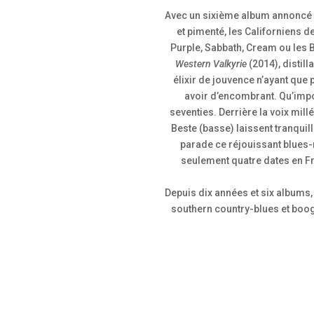
Avec un sixième album annoncé p
et pimenté, les Californiens d
Purple, Sabbath, Cream ou les 
Western Valkyrie
(2014), distil
élixir de jouvence n’ayant que 
avoir d’encombrant. Qu’impo
seventies. Derrière la voix mil
Beste (basse) laissent tranquil
parade ce réjouissant blues-r
seulement quatre dates en Fr
Depuis dix années et six albums
southern country-blues et boog