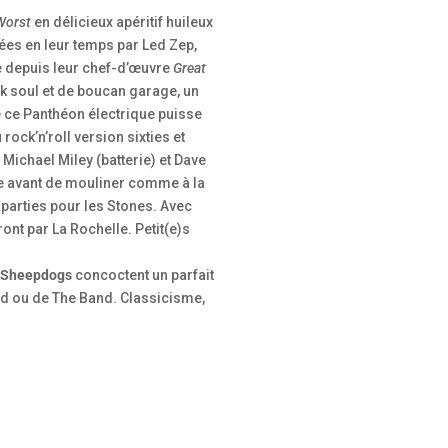
Worst
en délicieux apéritif huileux
hées en leur temps par Led Zep,
e depuis leur chef-d’œuvre
Great
ck soul et de boucan garage, un
ue ce Panthéon électrique puisse
ck’n’roll version sixties et
Michael Miley (batterie) et Dave
ste avant de mouliner comme à la
 parties pour les Stones. Avec
nt par La Rochelle. Petit(e)s
Sheepdogs
concoctent un parfait
nd ou de The Band. Classicisme,