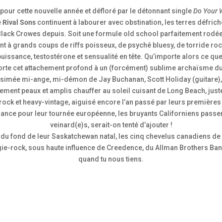
our cette nouvelle année et défloré par le détonnant single
Do Your 
e
Rival Sons
continuent à labourer avec obstination, les terres défric
Black Crowes depuis. Soit une formule old school parfaitement rodé
lant à grands coups de riffs poisseux, de psyché bluesy, de torride ro
puissance, testostérone et sensualité en tête. Qu’importe alors ce q
rte cet attachement profond à un (forcément) sublime archaïsme du ro
lésimée mi-ange, mi-démon de Jay Buchanan, Scott Holiday (guitare), 
lement peaux et amplis chauffer au soleil cuisant de Long Beach, ju
ock et heavy-vintage, aiguisé encore l’an passé par leurs premières
ance pour leur tournée européenne, les bruyants Californiens passero
veinard(e)s, serait-on tenté d’ajouter !
, du fond de leur Saskatchewan natal, les cinq chevelus canadiens de
ie-rock, sous haute influence de Creedence, du Allman Brothers Ba
quand tu nous tiens.