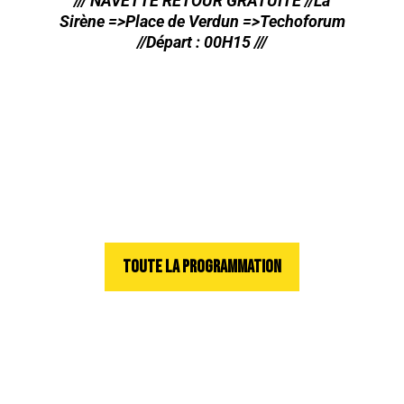
/// NAVETTE RETOUR GRATUITE //La
Sirène =>Place de Verdun =>Techoforum
//Départ : 00H15 ///
TOUTE LA PROGRAMMATION