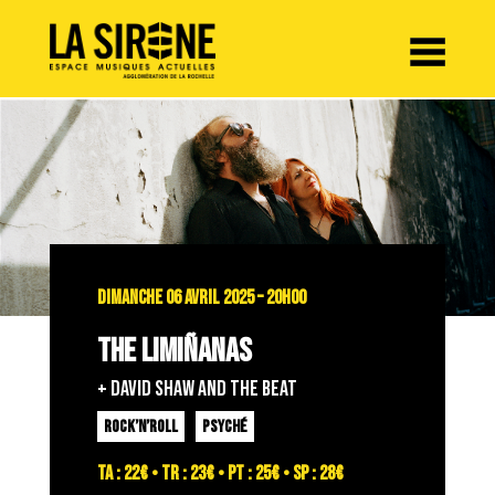
Panneau de gestion des cookies
DIMANCHE 06 AVRIL 2025 – 20H00
THE LIMIÑANAS
+ DAVID SHAW AND THE BEAT
ROCK’N’ROLL
PSYCHÉ
TA : 22€ • TR : 23€ • PT : 25€ • SP : 28€