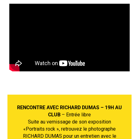
RENCONTRE AVEC RICHARD DUMAS – 19H AU
CLUB
– Entrée libre
Suite au vernissage de son exposition
«Portraits rock », retrouvez le photographe
RICHARD DUMAS pour un entretien avec le