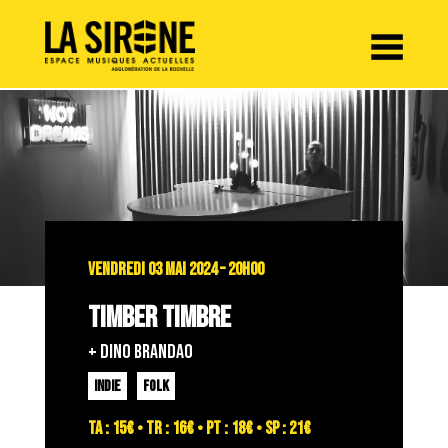
Panneau de gestion des cookies
VENDREDI 03 MAI 2024 – 20H00
TIMBER TIMBRE
+ DINO BRANDAO
INDIE
FOLK
TA : 15€ • TR : 16€ • PT : 18€ • SP : 21€