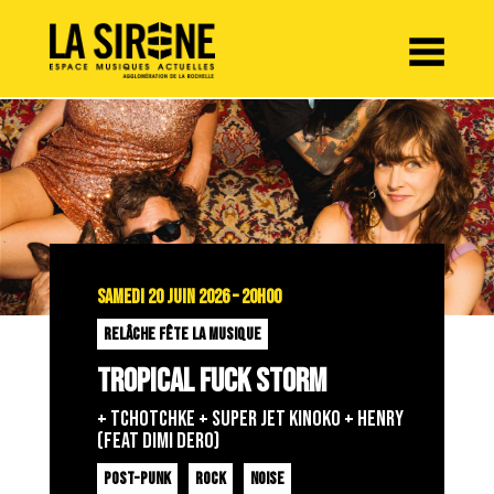
Panneau de gestion des cookies
SAMEDI 20 JUIN 2026 – 20H00
RELÂCHE FÊTE LA MUSIQUE
TROPICAL FUCK STORM
+ TCHOTCHKE + SUPER JET KINOKO + HENRY
(FEAT DIMI DERO)
POST-PUNK
ROCK
NOISE