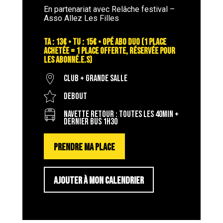
En partenariat avec Relâche festival –
Asso Allez Les Filles
TA : 13€ • TU : 15€ • OPÉ ABO DUO (1 place
achetée = 1 place offerte, réservée pour
les abonné.e.s)
Club + Grande salle
Debout
Navette retour : toutes les 40min +
dernier bus 1h30
PRENDRE MA PLACE
AJOUTER À MON CALENDRIER