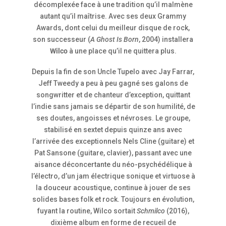
décomplexée face à une tradition qu’il malmène
autant qu’il maîtrise. Avec ses deux Grammy
Awards, dont celui du meilleur disque de rock,
son successeur (
A Ghost Is Born
, 2004) installera
Wilco
à une place qu’il ne quittera plus.
Depuis la fin de son Uncle Tupelo avec Jay Farrar,
Jeff Tweedy a peu à peu gagné ses galons de
songwritter et de chanteur d’exception, quittant
l’indie sans jamais se départir de son humilité, de
ses doutes, angoisses et névroses. Le groupe,
stabilisé en sextet depuis quinze ans avec
l’arrivée des exceptionnels Nels Cline (guitare) et
Pat Sansone (guitare, clavier), passant avec une
aisance déconcertante du néo-psychédélique à
l’électro, d’un jam électrique sonique et virtuose à
la douceur acoustique, continue à jouer de ses
solides bases folk et rock. Toujours en évolution,
fuyant la routine, Wilco sortait
Schmilco
(2016),
dixième album en forme de recueil de