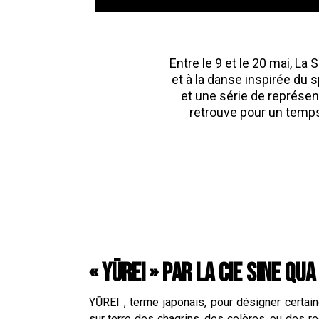
Entre le 9 et le 20 mai, La
et à la danse inspirée du 
et une série de représen
retrouve pour un temps 
« YŪREI » PAR LA CIE SINE QU
YŪREI , terme japonais, pour désigner certai
sur terre des chagrins, des colères, ou des re