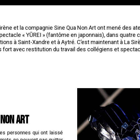
 Sirène et la compagnie Sine Qua Non Art ont mené des atel
spectacle « YŪREI » (fantôme en japonnais), dans quatre 
tions à Saint-Xandre et à Aytré. C’est maintenant à La Si
fort avec restitution du travail des collégiens et specta
A NON ART
nes personnes qui ont laissé
grets, ne peuvent pas quitter