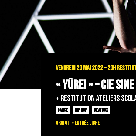
VENDREDI 20 MAI 2022 – 20H RESTITU
« YŪREI » – CIE SIN
+ restitution ateliers scol
DANSE
HIP HOP
BEATBOX
Gratuit • Entrée libre