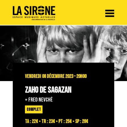
Panneau de gestion des cookies
VENDREDI 08 DÉCEMBRE 2023 – 20H00
ZAHO DE SAGAZAN
+ FRED NEVCHÉ
COMPLET
TA : 22€ • TR : 23€ • PT : 25€ • SP : 28€