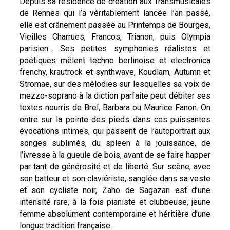
Depuis sa résidence de création aux Transmusicales
de Rennes qui l’a véritablement lancée l’an passé,
elle est crânement passée au Printemps de Bourges,
Vieilles Charrues, Francos, Trianon, puis Olympia
parisien… Ses petites symphonies réalistes et
poétiques mêlent techno berlinoise et electronica
frenchy, krautrock et synthwave, Koudlam, Autumn et
Stromae, sur des mélodies sur lesquelles sa voix de
mezzo-soprano à la diction parfaite peut débiter ses
textes nourris de Brel, Barbara ou Maurice Fanon. On
entre sur la pointe des pieds dans ces puissantes
évocations intimes, qui passent de l’autoportrait aux
songes sublimés, du spleen à la jouissance, de
l’ivresse à la gueule de bois, avant de se faire happer
par tant de générosité et de liberté. Sur scène, avec
son batteur et son claviériste, sanglée dans sa veste
et son cycliste noir, Zaho de Sagazan est d’une
intensité rare, à la fois pianiste et clubbeuse, jeune
femme absolument contemporaine et héritière d’une
longue tradition française.