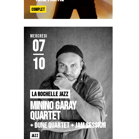
COMPLET
MERCREDI
07
10
LA ROCHELLE JAZZ
MININO GARAY
QUARTET
+ DUNE QUARTET + JAM SESSION
JAZZ