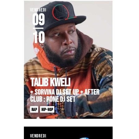
VENDREDI
09
10
TALIB KWELI
+ SORVINA DJ SET UP + AFTER
CLUB : PONE DJ SET
RAP
HIP-HOP
VENDREDI