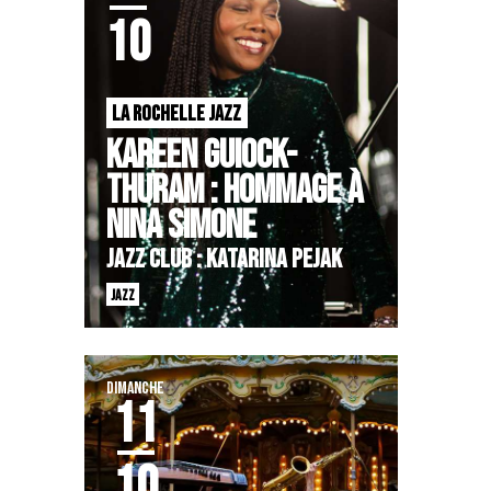
10
LA ROCHELLE JAZZ
KAREEN GUIOCK-
THURAM : HOMMAGE À
NINA SIMONE
Jazz Club : KATARINA PEJAK
JAZZ
DIMANCHE
11
10