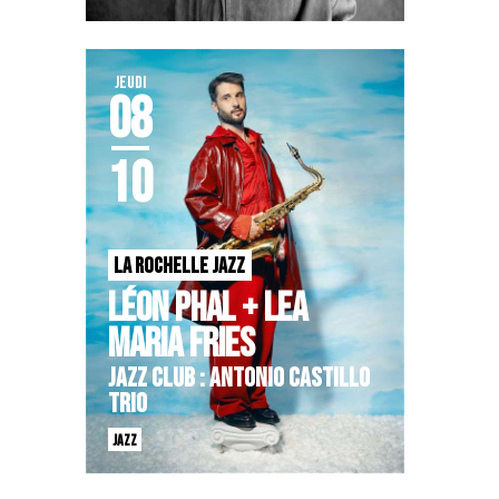
JEUDI
08
10
LA ROCHELLE JAZZ
LÉON PHAL + LEA
MARIA FRIES
JAZZ CLUB : ANTONIO CASTILLO
TRIO
JAZZ