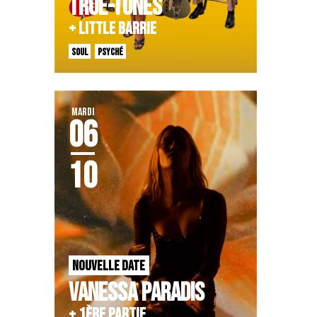
TRUE-TONES
+ LITTLE BARRIE
SOUL
PSYCHÉ
MARDI
06
10
NOUVELLE DATE
VANESSA PARADIS
+ 1ÈRE PARTIE