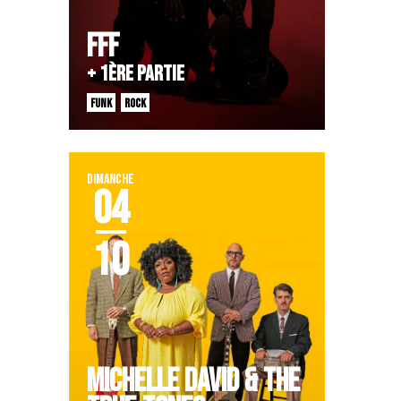
FFF
+ 1ère PARTIE
FUNK
ROCK
DIMANCHE
04
10
MICHELLE DAVID & THE