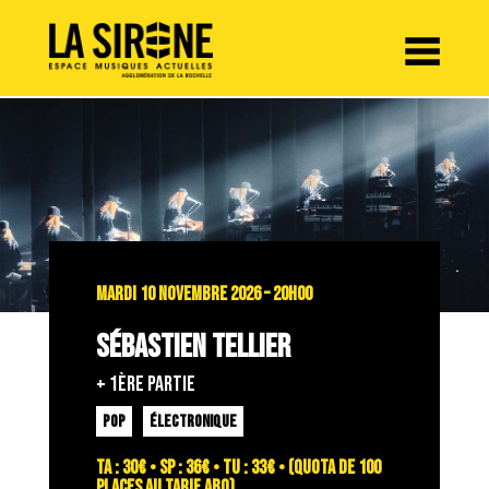
Panneau de gestion des cookies
MARDI 10 NOVEMBRE 2026 – 20H00
SÉBASTIEN TELLIER
+ 1ÈRE PARTIE
POP
ÉLECTRONIQUE
TA : 30€ • SP : 36€ • TU : 33€ • (quota de 100
places au tarif abo)