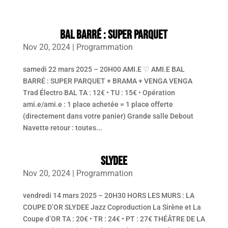
Panneau de gestion des cookies
BAL BARRÉ : SUPER PARQUET
Nov 20, 2024
|
Programmation
samedi 22 mars 2025 – 20H00 AMI.E ♡ AMI.E BAL
BARRÉ : SUPER PARQUET + BRAMA + VENGA VENGA
Trad Électro BAL TA : 12€ • TU : 15€ • Opération
ami.e/ami.e : 1 place achetée = 1 place offerte
(directement dans votre panier) Grande salle Debout
Navette retour : toutes...
SLYDEE
Nov 20, 2024
|
Programmation
vendredi 14 mars 2025 – 20H30 HORS LES MURS : LA
COUPE D’OR SLYDEE Jazz Coproduction La Sirène et La
Coupe d’OR TA : 20€ • TR : 24€ • PT : 27€ THÉÂTRE DE LA